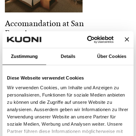
Accomandation at San
Francisco
Villa Florence
Zustimmung
Details
Über Cookies
Il prezzo totale è:
Diese Webseite verwendet Cookies
CHF 1.000,- (CHF 1.000,- non
Wir verwenden Cookies, um Inhalte und Anzeigen zu
ricevuti)
personalisieren, Funktionen für soziale Medien anbieten
zu können und die Zugriffe auf unsere Website zu
Regala un contributo
analysieren. Ausserdem geben wir Informationen zu Ihrer
Verwendung unserer Website an unsere Partner für
soziale Medien, Werbung und Analysen weiter. Unsere
Partner führen diese Informationen möglicherweise mit