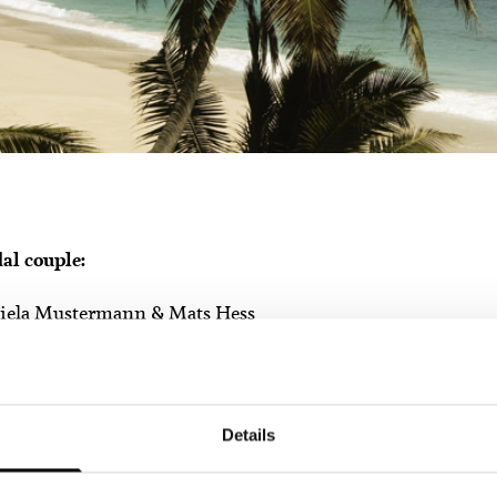
al couple:
iela Mustermann & Mats Hess
rkshire Road
mingham
: 024572475454
Details
ail:
couple@bluewin.ch