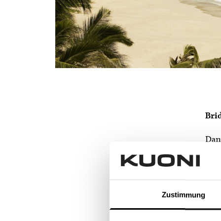
Brid
Dan
7 Yo
Bir
Tel
Zustimmung
E-M