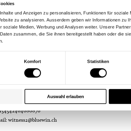
Cookies
nesses:
nhalte und Anzeigen zu personalisieren, Funktionen für soziale
 Website zu analysieren. Ausserdem geben wir Informationen zu 
udia Smith
r soziale Medien, Werbung und Analysen weiter. Unsere Partner
n Street
 Daten zusammen, die Sie ihnen bereitgestellt haben oder die s
minghanm
n.
: 65465464324654
Komfort
Statistiken
ail:
witness1@bluewin.ch
tian Hess
m Street
mingham
Auswahl erlauben
: 154542464686876
ail:
witness2@bluewin.ch