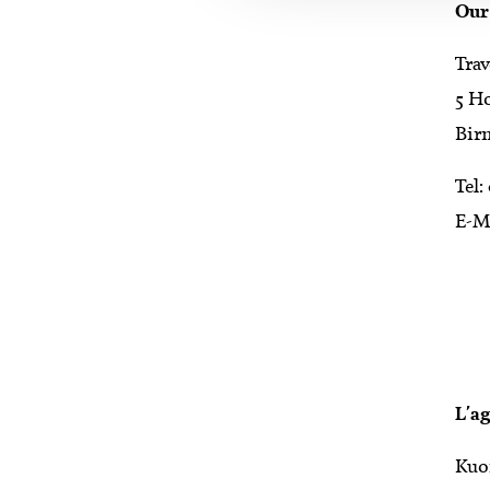
Our
Trav
5 H
Bir
Tel
E-M
L'ag
Kuo