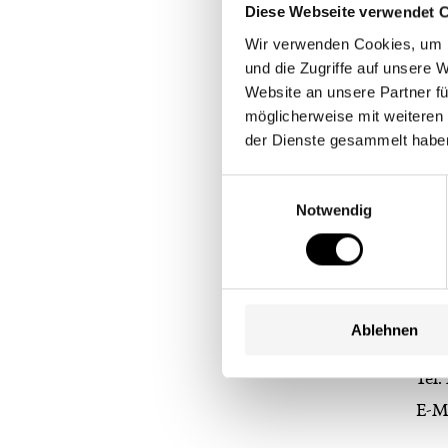
Diese Webseite verwendet 
Wit
Wir verwenden Cookies, um I
und die Zugriffe auf unsere
Cla
Website an unsere Partner fü
5 Su
möglicherweise mit weiteren
Bir
der Dienste gesammelt habe
Tel
Einwilligungsauswahl
Notwendig
E-M
Cris
6 El
Bir
Ablehnen
Tel
E-M